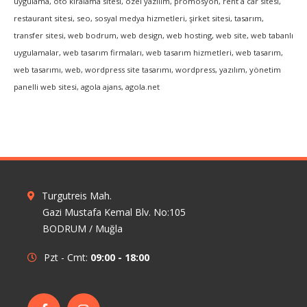
uygulama, oto kiralama sitesi, özel yazılım, promosyon, rent a car sitesi,
restaurant sitesi, seo, sosyal medya hizmetleri, şirket sitesi, tasarım,
transfer sitesi, web bodrum, web design, web hosting, web site, web tabanlı
uygulamalar, web tasarım firmaları, web tasarım hizmetleri, web tasarım,
web tasarımı, web, wordpress site tasarımı, wordpress, yazılım, yönetim
panelli web sitesi, agola ajans, agola.net
Turgutreis Mah.
Gazi Mustafa Kemal Blv. No:105
BODRUM / Muğla
Pzt - Cmt:
09:00 - 18:00