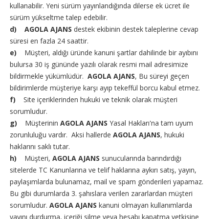
kullanabilir. Yeni sürüm yayınlandığında dilerse ek ücret ile
sürüm yükseltme talep edebilir.
d) AGOLA AJANS
destek ekibinin destek taleplerine cevap
süresi en fazla 24 saattir.
e)
Müşteri, aldığı üründe kanuni şartlar dahilinde bir ayıbını
bulursa 30 iş gününde yazılı olarak resmi mail adresimize
bildirmekle yükümlüdür.
AGOLA AJANS
, Bu süreyi geçen
bildirimlerde müşteriye karşı ayıp tekeffül borcu kabul etmez.
f)
Site içeriklerinden hukuki ve teknik olarak müşteri
sorumludur.
g)
Müşterinin
AGOLA AJANS
Yasal Hakları'na tam uyum
zorunluluğu vardır. Aksi hallerde
AGOLA AJANS
, hukuki
haklarını saklı tutar.
h)
Müşteri,
AGOLA AJANS
sunucularında barındırdığı
sitelerde TC Kanunlarına ve telif haklarına aykırı satış, yayın,
paylaşımlarda bulunamaz, mail ve spam gönderileri yapamaz.
Bu gibi durumlarda 3. şahıslara verilen zararlardan müşteri
sorumludur.
AGOLA AJANS
kanuni olmayan kullanımlarda
yayını durdurma, içeriği silme veya hesabı kapatma yetkisine