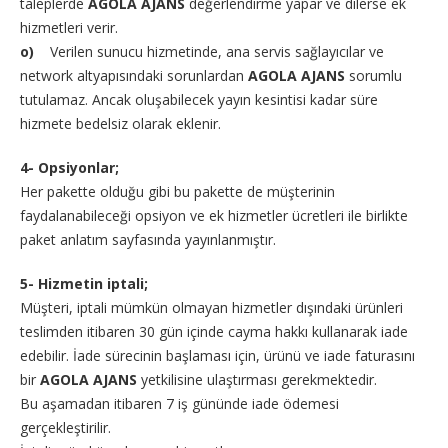
taleplerde
AGOLA AJANS
değerlendirme yapar ve dilerse ek
hizmetleri verir.
o)
Verilen sunucu hizmetinde, ana servis sağlayıcılar ve
network altyapısındaki sorunlardan
AGOLA AJANS
sorumlu
tutulamaz. Ancak oluşabilecek yayın kesintisi kadar süre
hizmete bedelsiz olarak eklenir.
4- Opsiyonlar;
Her pakette olduğu gibi bu pakette de müşterinin
faydalanabileceği opsiyon ve ek hizmetler ücretleri ile birlikte
paket anlatım sayfasında yayınlanmıştır.
5- Hizmetin iptali;
Müşteri, iptali mümkün olmayan hizmetler dışındaki ürünleri
teslimden itibaren 30 gün içinde cayma hakkı kullanarak iade
edebilir. İade sürecinin başlaması için, ürünü ve iade faturasını
bir
AGOLA AJANS
yetkilisine ulaştırması gerekmektedir.
Bu aşamadan itibaren 7 iş gününde iade ödemesi
gerçekleştirilir.