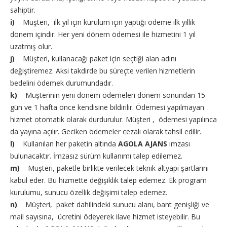
sahiptir.
i)
Müşteri, ilk yıl için kurulum için yaptığı ödeme ilk yıllık
dönem içindir. Her yeni dönem ödemesi ile hizmetini 1 yıl
uzatmış olur.
j)
Müşteri, kullanacağı paket için seçtiği alan adını
değiştiremez. Aksi takdirde bu süreçte verilen hizmetlerin
bedelini ödemek durumundadır.
k)
Müşterinin yeni dönem ödemeleri dönem sonundan 15
gün ve 1 hafta önce kendisine bildirilir. Ödemesi yapılmayan
hizmet otomatik olarak durdurulur. Müşteri , ödemesi yapılınca
da yayına açılır. Geciken ödemeler cezalı olarak tahsil edilir.
l)
Kullanılan her paketin altında
AGOLA AJANS
imzası
bulunacaktır. İmzasız sürüm kullanımı talep edilemez.
m)
Müşteri, paketle birlikte verilecek teknik altyapı şartlarını
kabul eder. Bu hizmette değişiklik talep edemez. Ek program
kurulumu, sunucu özellik değişimi talep edemez.
n)
Müşteri, paket dahilindeki sunucu alanı, bant genişliği ve
mail sayısına, ücretini ödeyerek ilave hizmet isteyebilir. Bu