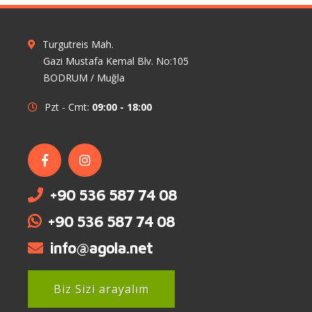
Turgutreis Mah.
Gazi Mustafa Kemal Blv. No:105
BODRUM / Muğla
Pzt - Cmt:
09:00 - 18:00
+90 536 587 74 08
+90 536 587 74 08
info@agola.net
Biz Sizi arayalım