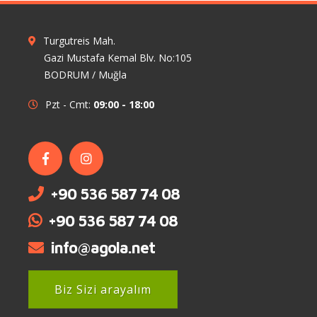
Turgutreis Mah.
Gazi Mustafa Kemal Blv. No:105
BODRUM / Muğla
Pzt - Cmt:
09:00 - 18:00
+90 536 587 74 08
+90 536 587 74 08
info@agola.net
Biz Sizi arayalım